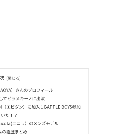
次
NAOYA）さんのプロフィール
としてピラメキーノに出演
AN（エビダン）に加入しBATTLE BOYS参加
ていた！？
icola(二コラ）のメンズモデル
さんの経歴まとめ