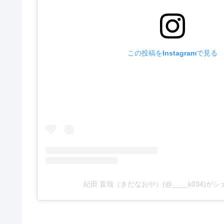
この投稿をInstagramで見る
紀田 直哉（きだなおや）(@____k034)が