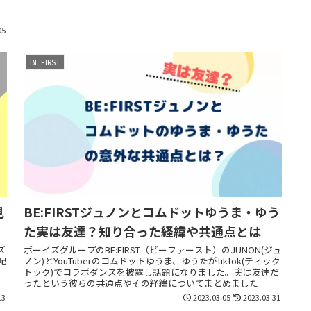
05
BE:FIRST
見
BE:FIRSTジュノンとコムドットゆうま・ゆう
た実は友達？知り合った経緯や共通点とは
ズ
ボーイズグループのBE:FIRST（ビーファースト）のJUNON(ジュ
配
ノン)とYouTuberのコムドットゆうま、ゆうたがtiktok(ティック
トック)でコラボダンスを披露し話題になりました。実は友達だ
ったという彼らの共通点やその経緯についてまとめました
13
2023.03.05
2023.03.31