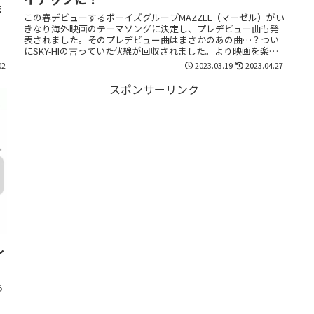
法
この春デビューするボーイズグループMAZZEL（マーゼル）がい
ノ
きなり海外映画のテーマソングに決定し、プレデビュー曲も発
表されました。そのプレデビュー曲はまさかのあの曲…？つい
にSKY-HIの言っていた伏線が回収されました。より映画を楽し
むためにも必見です！
02
2023.03.19
2023.04.27
スポンサーリンク
ル
ち
の