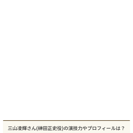
三山凌輝さん(榊田正史役)の演技力やプロフィールは？