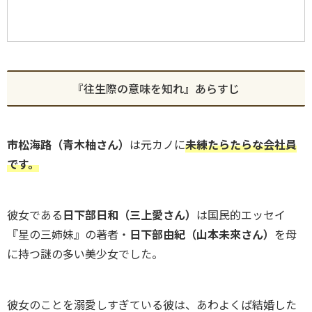
『往生際の意味を知れ』あらすじ
市松海路（青木柚さん）
は元カノに
未練たらたらな会社員
です。
彼女である
日下部日和（三上愛さん）
は国民的エッセイ
『星の三姉妹』の著者・
日下部由紀（山本未來さん）
を母
に持つ謎の多い美少女でした。
彼女のことを溺愛しすぎている彼は、あわよくば結婚した