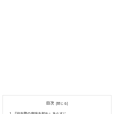
目次
『往生際の意味を知れ』あらすじ