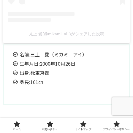
見上 愛(@mikami_ai_)がシェアした投稿
名前:三上 愛（ミカミ アイ）
生年月日:2000年10月26日
出身地:東京都
身長:161㎝
三上さんは
緑黄色社会『キャラクター』
や
back
ホーム
お問い合わせ
サイトマップ
プライバシーポリシー
number『黄色』
のMV、
リクルート
や
マクドナルド
のCMな