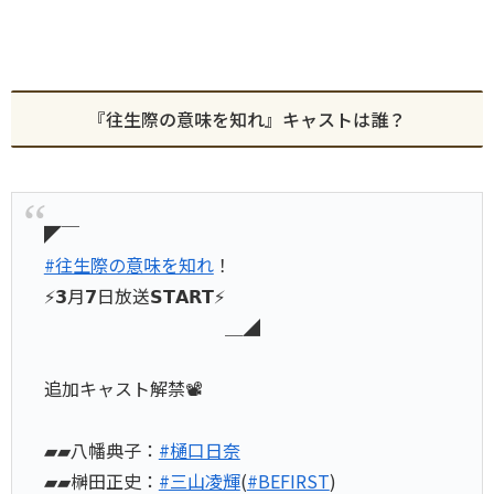
『往生際の意味を知れ』キャストは誰？
◤￣
#往生際の意味を知れ
！
⚡️𝟯月𝟳日放送𝗦𝗧𝗔𝗥𝗧⚡️
＿◢
追加キャスト解禁📽
▰▰八幡典子：
#樋口日奈
▰▰榊田正史：
#三山凌輝
(
#BEFIRST
)