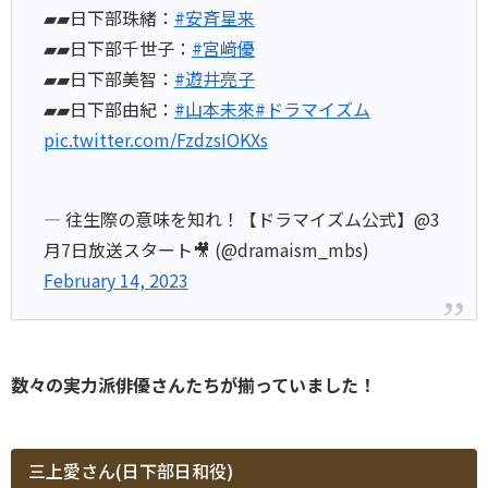
▰▰日下部珠緒：
#安斉星来
▰▰日下部千世子：
#宮﨑優
▰▰日下部美智：
#遊井亮子
▰▰日下部由紀：
#山本未來
#ドラマイズム
pic.twitter.com/FzdzsIOKXs
— 往生際の意味を知れ！【ドラマイズム公式】@3
月7日放送スタート🎥 (@dramaism_mbs)
February 14, 2023
数々の実力派俳優さんたちが揃っていました！
三上愛さん(日下部日和役)