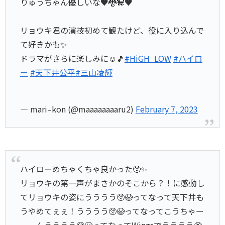
りゅうちゃん優しいな♥️🐉🐩♥️
リョウキ君の演技初めて観たけど、役に入り込んで
て好きかも✨
ドラマがさらに楽しみに☺️🎵
#HiGH_LOW
#ハイロ
ー
#天下井公平
#三山凌輝
— mari–kon (@maaaaaaaaru2)
February 7, 2023
ハイローめちゃくちゃ良かった🥺✨
リョウキの第一声がまさかのそこから？！に感動し
てリョウキの姿にうううう🥺😭ってなって天下井も
うやめてぇぇ！うううう🥺😭ってなってこうちゃー