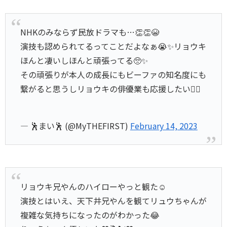
NHKのみならず民放ドラマも…👏👏😭
演技も認められてるってことだよなぁ😭✨リョウキ
ほんと凄いしほんと頑張ってる🥺✨
その頑張りが本人の成長にもビーファの知名度にも
繋がると思うしリョウキの俳優業も応援したい❤️‍🔥
— 🕺まい🕺 (@MyTHEFIRST)
February 14, 2023
リョウキ兄やんのハイローやっと観た☺️
演技とはいえ、天下井兄やんを観てリュウちゃんが
複雑な気持ちになったのがわかった😂