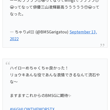
ーーんうううう🥺😭ってなってWingsでうううう🥺
😭ってなって俳優三山凌輝最高ううううう🥺😭って
なった。
— ちゃり👶🏻 (@BMSGarigatou)
September 13,
2022
ハイローめちゃくちゃ良かった！
リョウキあんな役であんな表情できるなんて流石や
な〜
ますますこれからのBMSGに期待✨
#HiGHLOWTHEWORSTX