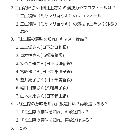
三山凌輝さん(榊田正史役)の演技力やプロフィールは？
三山凌輝（ミヤマリョウキ）のプロフィール
三山凌輝（ミヤマリョウキ）の演技は上手い？SNSの
反応
『往生際の意味を知れ』キャストは誰？
三上愛さん(日下部日和役)
青木柚さん(市松海路役)
安斉星来さん(日下部珠緒役）
宮崎優さん(日下部千世子役)
遊井亮子さん(日下部美智役)
樋口日奈さん(八幡典子役）
山本未來さん(日下部由紀)
『往生際の意味を知れ』放送日は？再放送はある？
『往生際の意味を知れ』の放送日は？
『往生際の意味を知れ』再放送はある？
まとめ