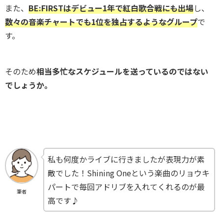
また、
BE:FIRSTはデビュー1年で紅白歌合戦にも出場
し、
数々の音楽チャートでも1位を独占するようなグループ
で
す。
そのため
相当多忙なスケジュールを送っているのではない
でしょうか。
私も何度かライブに行きましたが表現力が素
敵でした！Shining Oneという楽曲のリョウキ
パートで毎回アドリブを入れてくれるのが最
筆者
高です♪