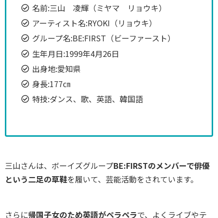
名前:三山 凌輝（ミヤマ リョウキ）
アーティスト名:RYOKI（リョウキ）
グループ名:BE:FIRST（ビーファースト）
生年月日:1999年4月26日
出身地:愛知県
身長:177㎝
特技:ダンス、歌、英語、韓国語
三山さんは、ボーイズグループ
BE:FIRSTのメンバーで俳優
という二足の草鞋
を履いて、芸能活動をされています。
さらに
帰国子女のため英語がペラペラ
で、よくライブやテ