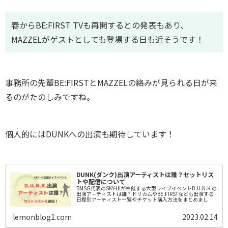
春からBE:FIRST TVも再開するとの発表もあり、
MAZZELがゲストとしても登場する日も近そうです！
事務所の先輩BE:FIRSTとMAZZELの絡みが見られる日が来
るのがたのしみですね。
個人的にはDUNKへの出演も期待しています！
DUNK(ダンク)出演アーティストは誰？セットリス
トや配信について
BMSG代表のSKY-HIが主催する大型ライブイベントD.U.N.K.の
出演アーティストは誰？ドリカムやBE:FIRSTなども出演する
日程別アーティスト一覧やチケット購入方法をまとめまし
た！追加予想やMAZZEL出演についての個人的見解も！
lemonblog1.com
2023.02.14