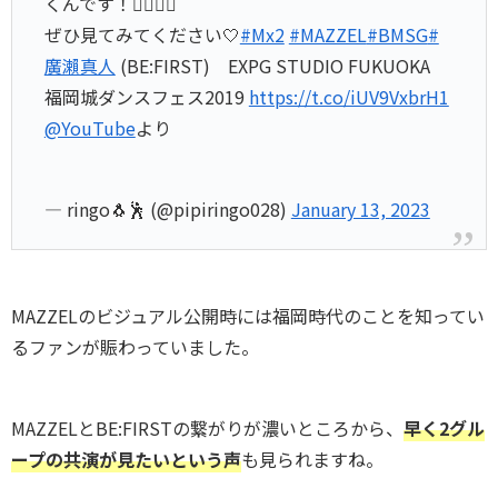
くんです！❤️‍🔥❤️‍🔥
ぜひ見てみてください🤍
#Mx2
#MAZZEL
#BMSG
#
廣瀨真人
(BE:FIRST) EXPG STUDIO FUKUOKA
福岡城ダンスフェス2019
https://t.co/iUV9VxbrH1
@YouTube
より
— ringo🐧🕺 (@pipiringo028)
January 13, 2023
MAZZELのビジュアル公開時には福岡時代のことを知ってい
るファンが賑わっていました。
MAZZELとBE:FIRSTの繋がりが濃いところから、
早く2グル
ープの共演が見たいという声
も見られますね。