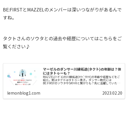
BE:FIRSTとMAZZELのメンバーは深いつながりがあるんで
すね。
タクトさんのソウタとの過去や経歴についてはこちらをご
覧ください♪
マーゼルのダンサー川縁拓途(タクト)の年齢は？体
にはタトゥーも？
MAZZEL(ﾏｰｾﾞﾙ)の川縁拓途(ｶﾜﾍﾞﾘﾀｸﾄ)の年齢や経歴などをご
紹介。実はタクトはタトゥー男子。ダンサー時代には
BE:FIRSTのソウタやSKY-HIと繋がりも？先に活躍していたソ
ウタへの心境も語っています。三浦大知やINI木村との共演
も。
lemonblog1.com
2023.02.20