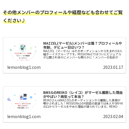
その他メンバーのプロフィールや経歴なども合わせてご覧
ください♪
MAZZEL(マーゼル)メンバーは誰？プロフィールや
年齢、デビュー日はいつ？
MAZZEL（マーゼル）はそのオーディションから生まれた8人
組ボーイズグループです。MISSIONx2ではついにビジュアル
が公開され徐々にメンバーも明らかに！メンバーの名前が知
りたい人や視聴方法が知りたい人などにおすすめです♪
lemonblog1.com
2023.01.17
BMSGのREIKO（レイコ）がマーゼル離脱した理由
がやばい？病気って本当？
REIKOさんはMAZZELのオーディションから離脱した真相が
明かされました！MISSIONx2の4回目の放送では本人やSKY-HI
の口からマーゼルをやめた理由が語られています。REIKOに
何があったのか、また今後の活動についてまとめました。
lemonblog1.com
2023.02.04