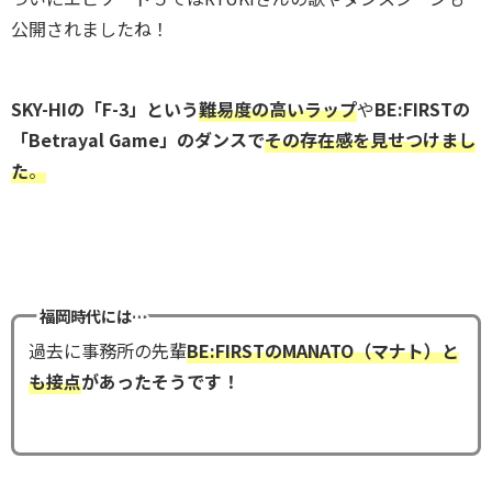
公開されましたね！
SKY-HIの「F-3」という
難易度の高いラップ
や
BE:FIRSTの
「Betrayal Game」のダンスで
その存在感を見せつけまし
た
。
福岡時代には…
過去に事務所の先輩
BE:FIRSTのMANATO（マナト）と
も接点
があったそうです！