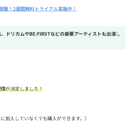
ぐ視聴！2週間無料トライアル実施中！
れ、ドリカムやBE:FIRSTなどの豪華アーティスト
も出演
し
配信
が決定しました！
luに加入していなくても購入ができます。）